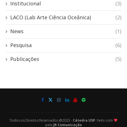
Institucional
(3)
LACO (Lab Arte Ciência Oceânica)
(2)
News
(1)
Pesquisa
(6)
Publicações
(5)
Todos os Direitos Reservados @2023 -
Cátedra USP
. Feito com
pela
JR Comunicação